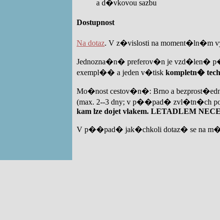
a d�vkovou sazbu
Dostupnost
Na dotaz
. V z�vislosti na moment�ln�m
Jednozna�n� preferov�n je vzd�len� p�
exempl�� a jeden v�tisk
kompletn� tec
Mo�nost cestov�n�: Brno a bezprost�ed
(max. 2--3 dny; v p��pad� zvl�tn�ch p
kam lze dojet vlakem. LETADLEM NEC
V p��pad� jak�chkoli dotaz� se na m� ob