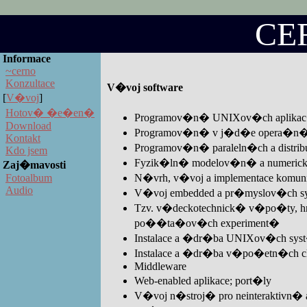
CE
Informace
~cerno
Konzultace
V�voj software
[
V�voj
]
Hotov� �e�en�
Programov�n� UNIXov�ch aplika
Download
Programov�n� v j�d�e opera�n�
Kontakt
Programov�n� paraleln�ch a distri
Kdo jsem
Fyzik�ln� modelov�n� a numerick
Zaj�mavosti
N�vrh, v�voj a implementace komu
Fotoalbum
Audio
V�voj embedded a pr�myslov�ch 
Tzv. v�deckotechnick� v�po�ty, 
po��ta�ov�ch experiment�
Instalace a �dr�ba UNIXov�ch s
Instalace a �dr�ba v�po�etn�ch c
Middleware
Web-enabled aplikace; port�ly
V�voj n�stroj� pro neinteraktivn