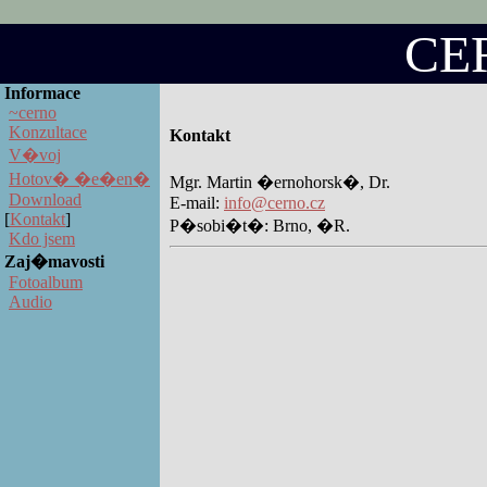
CE
Informace
~cerno
Konzultace
Kontakt
V�voj
Hotov� �e�en�
Mgr. Martin �ernohorsk�, Dr.
Download
E-mail:
info@cerno.cz
[
Kontakt
]
P�sobi�t�: Brno, �R.
Kdo jsem
Zaj�mavosti
Fotoalbum
Audio